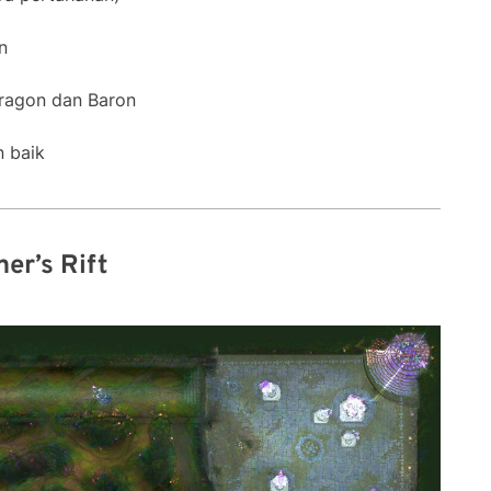
n
Dragon dan Baron
n baik
r’s Rift