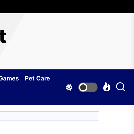
t
 Games
Pet Care