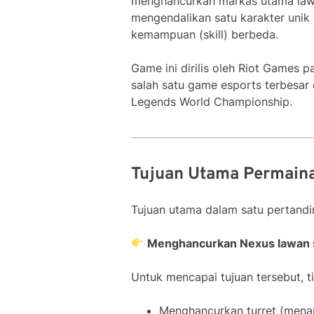
menghancurkan markas utama law
mengendalikan satu karakter unik
kemampuan (skill) berbeda.
Game ini dirilis oleh Riot Games 
salah satu game esports terbesar 
Legends World Championship.
Tujuan Utama Permain
Tujuan utama dalam satu pertandi
Menghancurkan Nexus lawan 
Untuk mencapai tujuan tersebut, t
Menghancurkan turret (mena