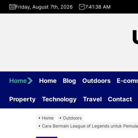
Skip
Friday, August 7th, 2026
7:41:40 AM
to
the
content
Home
Home
Blog
Outdoors
E-com
Property
Technology
Travel
Contact
Home
Outdoors
Cara Bermain League of Legends untuk Pemula