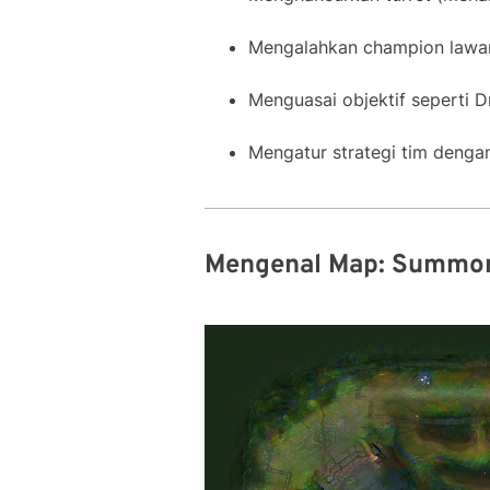
Mengalahkan champion lawa
Menguasai objektif seperti 
Mengatur strategi tim denga
Mengenal Map: Summone