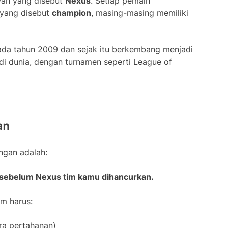
an yang disebut
Nexus
. Setiap pemain
 yang disebut
champion
, masing-masing memiliki
pada tahun 2009 dan sejak itu berkembang menjadi
di dunia, dengan turnamen seperti League of
an
ngan adalah:
sebelum Nexus tim kamu dihancurkan.
im harus:
ra pertahanan)