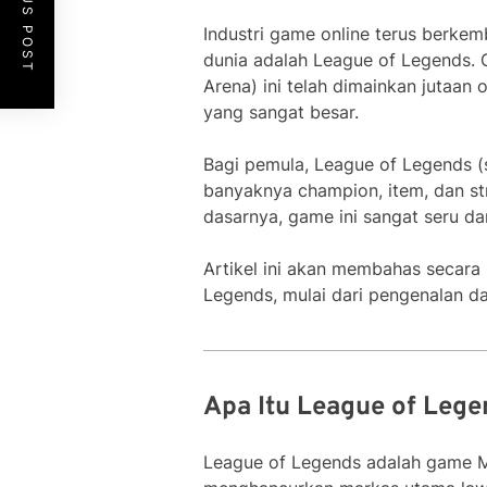
PREVIOUS POST
Industri game online terus berkem
dunia adalah League of Legends. 
Arena) ini telah dimainkan jutaan 
yang sangat besar.
Bagi pemula, League of Legends (s
banyaknya champion, item, dan st
dasarnya, game ini sangat seru d
Artikel ini akan membahas secara
Legends, mulai dari pengenalan da
Apa Itu League of Lege
League of Legends adalah game M