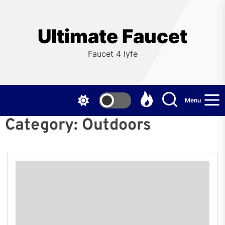
Skip
to
the
Ultimate Faucet
content
Faucet 4 lyfe
Menu
Category:
Outdoors