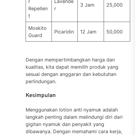
r
Lavende
3 Jam
25,000
Repellen
r
t
Moskito
Picaridin
12 Jam
50,000
Guard
Dengan mempertimbangkan harga dan
kualitas, kita dapat memilih produk yang
sesuai dengan anggaran dan kebutuhan
perlindungan.
Kesimpulan
Menggunakan lotion anti nyamuk adalah
langkah penting dalam melindungi diri dari
gigitan nyamuk dan penyakit yang
dibawanya. Dengan memahami cara kerja,