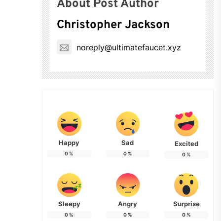
About Post Author
Christopher Jackson
noreply@ultimatefaucet.xyz
Happy
Sad
Excited
0
%
0
%
0
%
Sleepy
Angry
Surprise
0
%
0
%
0
%