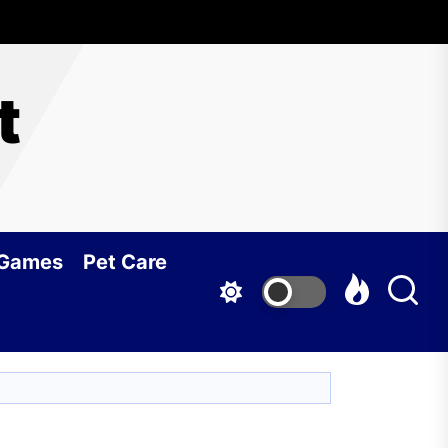
t
 Games
Pet Care