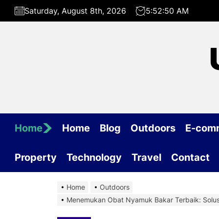
Skip
Saturday, August 8th, 2026
5:52:51 AM
to
the
content
Home
Home
Blog
Outdoors
E-com
Property
Technology
Travel
Contact
Home
Outdoors
Menemukan Obat Nyamuk Bakar Terbaik: Solu