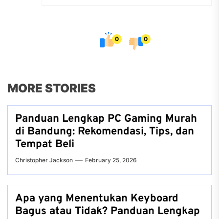
0
0
MORE STORIES
Panduan Lengkap PC Gaming Murah
di Bandung: Rekomendasi, Tips, dan
Tempat Beli
Christopher Jackson
February 25, 2026
Apa yang Menentukan Keyboard
Bagus atau Tidak? Panduan Lengkap