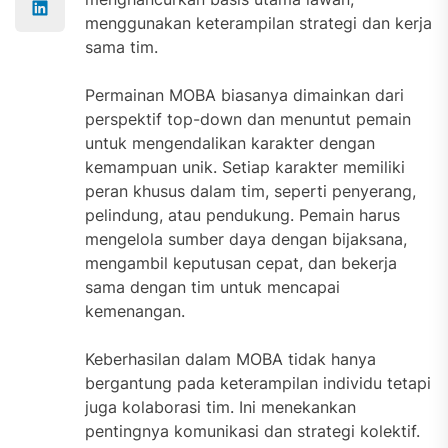
menggunakan keterampilan strategi dan kerja
sama tim.
Permainan MOBA biasanya dimainkan dari
perspektif top-down dan menuntut pemain
untuk mengendalikan karakter dengan
kemampuan unik. Setiap karakter memiliki
peran khusus dalam tim, seperti penyerang,
pelindung, atau pendukung. Pemain harus
mengelola sumber daya dengan bijaksana,
mengambil keputusan cepat, dan bekerja
sama dengan tim untuk mencapai
kemenangan.
Keberhasilan dalam MOBA tidak hanya
bergantung pada keterampilan individu tetapi
juga kolaborasi tim. Ini menekankan
pentingnya komunikasi dan strategi kolektif.