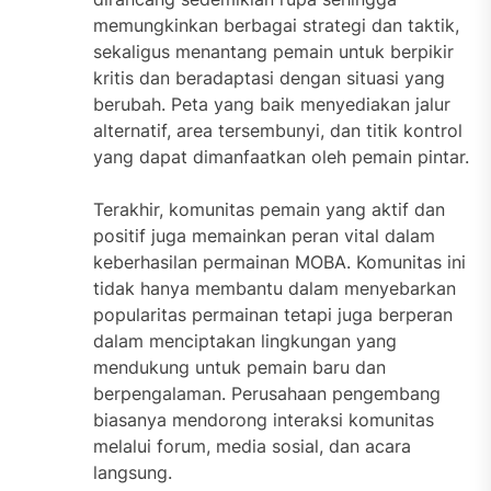
memungkinkan berbagai strategi dan taktik,
sekaligus menantang pemain untuk berpikir
kritis dan beradaptasi dengan situasi yang
berubah. Peta yang baik menyediakan jalur
alternatif, area tersembunyi, dan titik kontrol
yang dapat dimanfaatkan oleh pemain pintar.
Terakhir, komunitas pemain yang aktif dan
positif juga memainkan peran vital dalam
keberhasilan permainan MOBA. Komunitas ini
tidak hanya membantu dalam menyebarkan
popularitas permainan tetapi juga berperan
dalam menciptakan lingkungan yang
mendukung untuk pemain baru dan
berpengalaman. Perusahaan pengembang
biasanya mendorong interaksi komunitas
melalui forum, media sosial, dan acara
langsung.