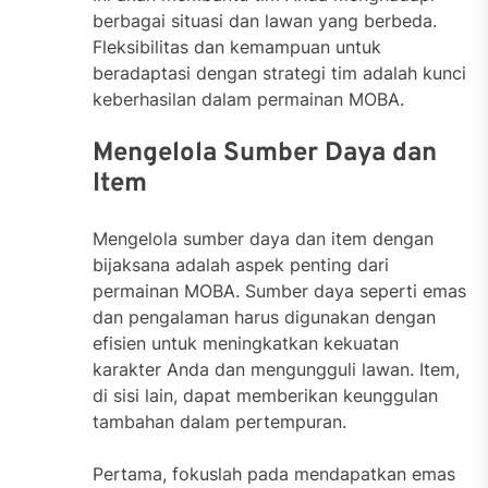
berbagai situasi dan lawan yang berbeda.
Fleksibilitas dan kemampuan untuk
beradaptasi dengan strategi tim adalah kunci
keberhasilan dalam permainan MOBA.
Mengelola Sumber Daya dan
Item
Mengelola sumber daya dan item dengan
bijaksana adalah aspek penting dari
permainan MOBA. Sumber daya seperti emas
dan pengalaman harus digunakan dengan
efisien untuk meningkatkan kekuatan
karakter Anda dan mengungguli lawan. Item,
di sisi lain, dapat memberikan keunggulan
tambahan dalam pertempuran.
Pertama, fokuslah pada mendapatkan emas