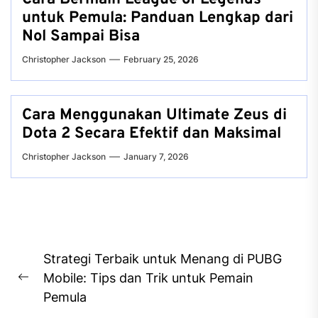
untuk Pemula: Panduan Lengkap dari
Nol Sampai Bisa
Christopher Jackson
February 25, 2026
Cara Menggunakan Ultimate Zeus di
Dota 2 Secara Efektif dan Maksimal
Christopher Jackson
January 7, 2026
Post
Strategi Terbaik untuk Menang di PUBG
navigation
Mobile: Tips dan Trik untuk Pemain
Previous
Pemula
post: