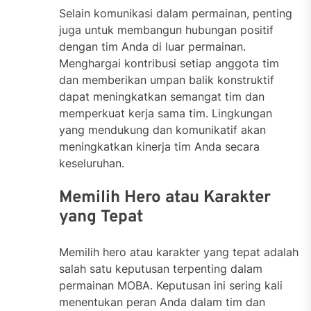
Selain komunikasi dalam permainan, penting
juga untuk membangun hubungan positif
dengan tim Anda di luar permainan.
Menghargai kontribusi setiap anggota tim
dan memberikan umpan balik konstruktif
dapat meningkatkan semangat tim dan
memperkuat kerja sama tim. Lingkungan
yang mendukung dan komunikatif akan
meningkatkan kinerja tim Anda secara
keseluruhan.
Memilih Hero atau Karakter
yang Tepat
Memilih hero atau karakter yang tepat adalah
salah satu keputusan terpenting dalam
permainan MOBA. Keputusan ini sering kali
menentukan peran Anda dalam tim dan