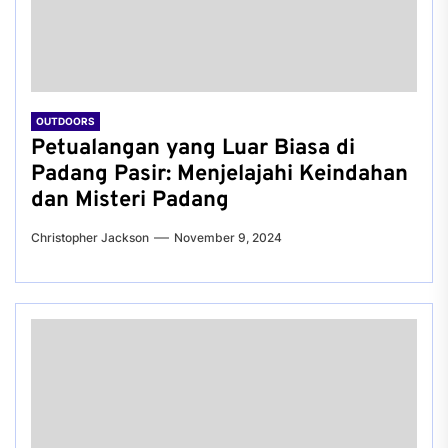
OUTDOORS
Petualangan yang Luar Biasa di
Padang Pasir: Menjelajahi Keindahan
dan Misteri Padang
Christopher Jackson
November 9, 2024