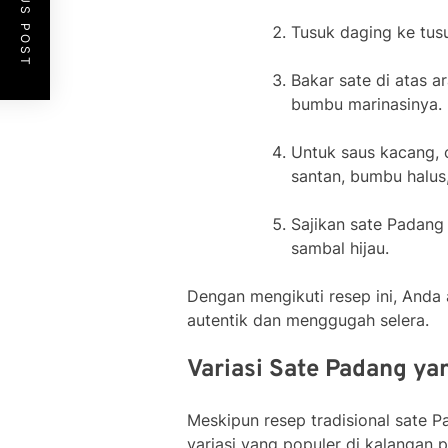
PREVIOUS POST
Tusuk daging ke tus
Bakar sate di atas a
bumbu marinasinya.
Untuk saus kacang,
santan, bumbu halus
Sajikan sate Padang
sambal hijau.
Dengan mengikuti resep ini, And
autentik dan menggugah selera.
Variasi Sate Padang ya
Meskipun resep tradisional sate P
variasi yang populer di kalangan p