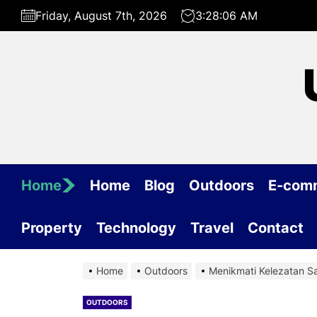
Skip
Friday, August 7th, 2026
3:28:07 AM
to
the
content
Home
Home
Blog
Outdoors
E-com
Property
Technology
Travel
Contact
Home
Outdoors
Menikmati Kelezatan S
OUTDOORS