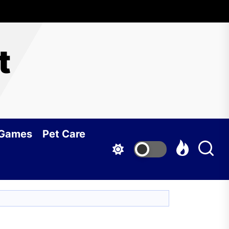
t
 Games
Pet Care