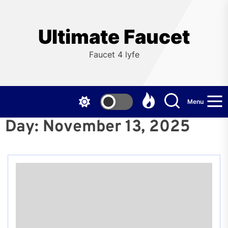
Skip
to
the
Ultimate Faucet
content
Faucet 4 lyfe
Menu
Day:
November 13, 2025