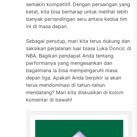
semakin kompetitif. Dengan persaingan yang
ketat, kita bisa berharap untuk melihat lebih
banyak pertandingan seru antara kedua tim
ini di masa depan.
Sebagai penutup, mari kita terus dukung dan
saksikan perjalanan luar biasa Luka Doncic di
NBA. Bagikan pendapat Anda tentang
performanya yang mengesankan dan
bagaimana ia bisa mempengaruhi masa
depan liga. Apakah Anda berpikir ia akan
terus mendominasi di tahun-tahun
mendatang? Mari kita diskusikan di kolom
komentar di bawah!