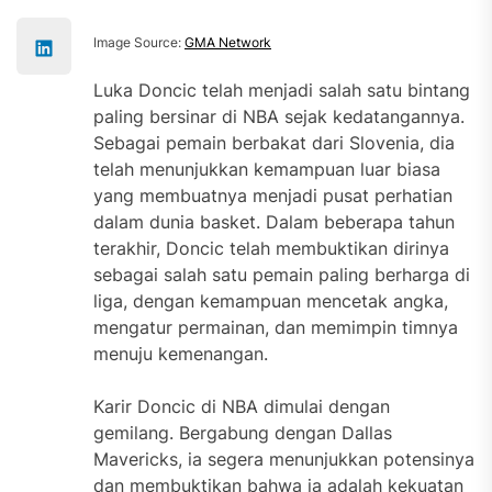
Image Source:
GMA Network
Luka Doncic telah menjadi salah satu bintang
paling bersinar di NBA sejak kedatangannya.
Sebagai pemain berbakat dari Slovenia, dia
telah menunjukkan kemampuan luar biasa
yang membuatnya menjadi pusat perhatian
dalam dunia basket. Dalam beberapa tahun
terakhir, Doncic telah membuktikan dirinya
sebagai salah satu pemain paling berharga di
liga, dengan kemampuan mencetak angka,
mengatur permainan, dan memimpin timnya
menuju kemenangan.
Karir Doncic di NBA dimulai dengan
gemilang. Bergabung dengan Dallas
Mavericks, ia segera menunjukkan potensinya
dan membuktikan bahwa ia adalah kekuatan