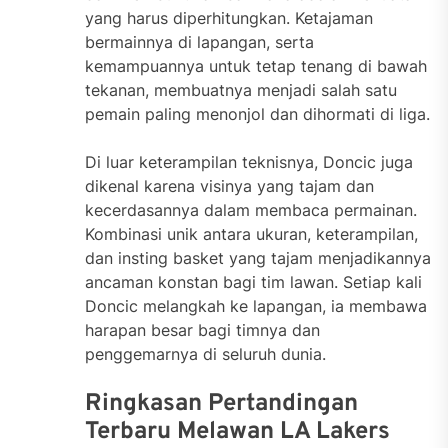
yang harus diperhitungkan. Ketajaman
bermainnya di lapangan, serta
kemampuannya untuk tetap tenang di bawah
tekanan, membuatnya menjadi salah satu
pemain paling menonjol dan dihormati di liga.
Di luar keterampilan teknisnya, Doncic juga
dikenal karena visinya yang tajam dan
kecerdasannya dalam membaca permainan.
Kombinasi unik antara ukuran, keterampilan,
dan insting basket yang tajam menjadikannya
ancaman konstan bagi tim lawan. Setiap kali
Doncic melangkah ke lapangan, ia membawa
harapan besar bagi timnya dan
penggemarnya di seluruh dunia.
Ringkasan Pertandingan
Terbaru Melawan LA Lakers