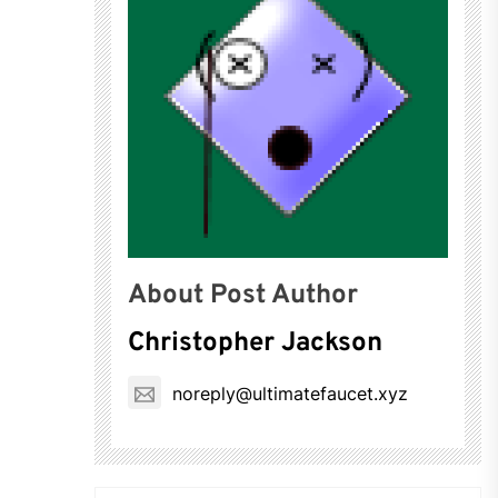
About Post Author
Christopher Jackson
noreply@ultimatefaucet.xyz