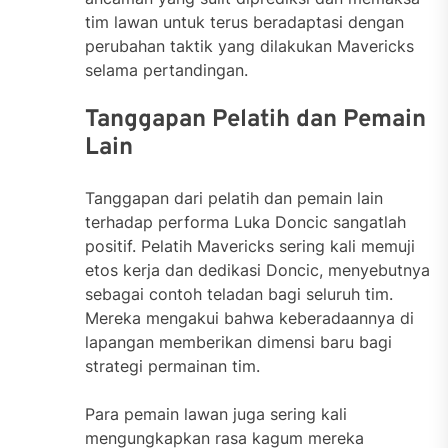
tim lawan untuk terus beradaptasi dengan
perubahan taktik yang dilakukan Mavericks
selama pertandingan.
Tanggapan Pelatih dan Pemain
Lain
Tanggapan dari pelatih dan pemain lain
terhadap performa Luka Doncic sangatlah
positif. Pelatih Mavericks sering kali memuji
etos kerja dan dedikasi Doncic, menyebutnya
sebagai contoh teladan bagi seluruh tim.
Mereka mengakui bahwa keberadaannya di
lapangan memberikan dimensi baru bagi
strategi permainan tim.
Para pemain lawan juga sering kali
mengungkapkan rasa kagum mereka