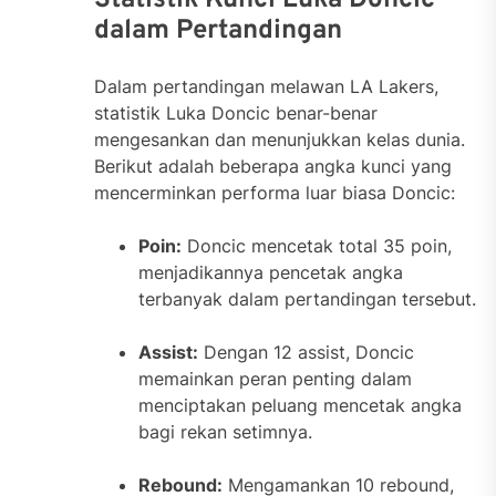
Statistik Kunci Luka Doncic
dalam Pertandingan
Dalam pertandingan melawan LA Lakers,
statistik Luka Doncic benar-benar
mengesankan dan menunjukkan kelas dunia.
Berikut adalah beberapa angka kunci yang
mencerminkan performa luar biasa Doncic:
Poin:
Doncic mencetak total 35 poin,
menjadikannya pencetak angka
terbanyak dalam pertandingan tersebut.
Assist:
Dengan 12 assist, Doncic
memainkan peran penting dalam
menciptakan peluang mencetak angka
bagi rekan setimnya.
Rebound:
Mengamankan 10 rebound,